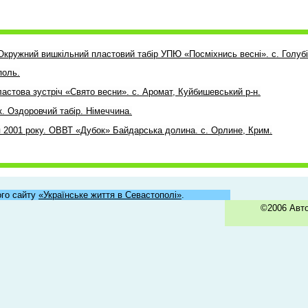
 Окружний вишкільний пластовий табір УПЮ «Посміхнись весні». с. Голубi
поль.
ластова зустріч «Свято весни». с. Аромат, Куйбишевський р-н.
ік. Оздоровчий табір. Німеччина.
я 2001 року. ОВВТ «Дубок» Байдарська долина. с. Орлине, Крим.
го сайту
«Українське життя в Севастополі»
.
©2006 Авт