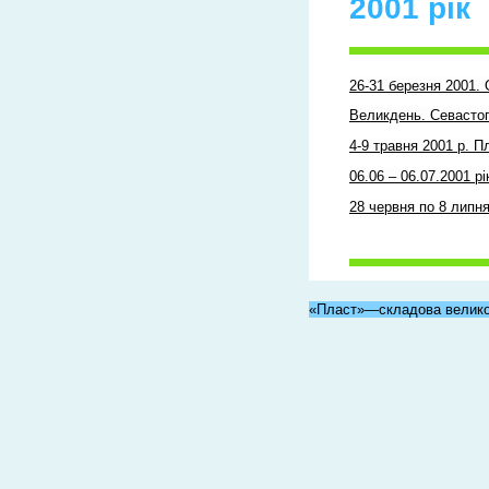
2001 рік
26-31 березня 2001.
Великдень. Севасто
4-9 травня 2001 р. П
06.06 – 06.07.2001 р
28 червня по 8 липн
«Пласт»—складова велико